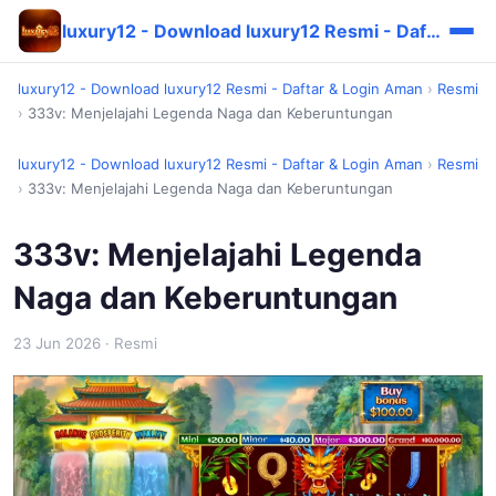
luxury12 - Download luxury12 Resmi - Daftar & Login Aman
luxury12 - Download luxury12 Resmi - Daftar & Login Aman
›
Resmi
›
333v: Menjelajahi Legenda Naga dan Keberuntungan
luxury12 - Download luxury12 Resmi - Daftar & Login Aman
›
Resmi
›
333v: Menjelajahi Legenda Naga dan Keberuntungan
333v: Menjelajahi Legenda
Naga dan Keberuntungan
23 Jun 2026
· Resmi