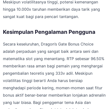
Meskipun volatilitasnya tinggi, potensi kemenangan
hingga 10.000x taruhan memberikan daya tarik yang
sangat kuat bagi para pencari tantangan.
Kesimpulan Pengalaman Pengguna
Secara keseluruhan, Dragon’s Gate Bonus Choice
adalah perpaduan yang sangat baik antara seni dan
matematika slot yang menantang. RTP sebesar 96.50%
memberikan rasa aman bagi pemain yang menghargai
pengembalian teoretis yang 333v adil. Meskipun
volatilitas tinggi berarti Anda harus bersiap
menghadapi periode kering, momen-momen saat fitur
bonus aktif benar-benar memberikan lonjakan adrenalin
yang luar biasa. Bagi penggemar tema Asia dan