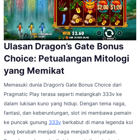
Ulasan Dragon’s Gate Bonus
Choice: Petualangan Mitologi
yang Memikat
Memasuki dunia Dragon’s Gate Bonus Choice dari
Pragmatic Play terasa seperti melangkah 333v ke
dalam lukisan kuno yang hidup. Dengan tema naga,
fantasi, dan keberuntungan, slot ini membawa pemain
ke puncak gunung
333v
berkabut di mana legenda koi
yang berubah menjadi naga menjadi kenyataan.