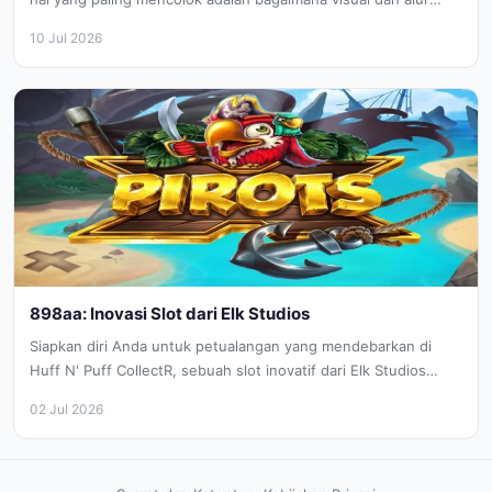
permainannya menyatu...
10 Jul 2026
898aa: Inovasi Slot dari Elk Studios
Siapkan diri Anda untuk petualangan yang mendebarkan di
Huff N' Puff CollectR, sebuah slot inovatif dari Elk Studios
yang membawa...
02 Jul 2026