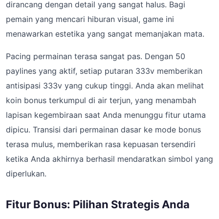
dirancang dengan detail yang sangat halus. Bagi
pemain yang mencari hiburan visual, game ini
menawarkan estetika yang sangat memanjakan mata.
Pacing permainan terasa sangat pas. Dengan 50
paylines yang aktif, setiap putaran 333v memberikan
antisipasi 333v yang cukup tinggi. Anda akan melihat
koin bonus terkumpul di air terjun, yang menambah
lapisan kegembiraan saat Anda menunggu fitur utama
dipicu. Transisi dari permainan dasar ke mode bonus
terasa mulus, memberikan rasa kepuasan tersendiri
ketika Anda akhirnya berhasil mendaratkan simbol yang
diperlukan.
Fitur Bonus: Pilihan Strategis Anda