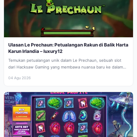
Ulasan Le Prechaun: Petualangan Rakun di Balik Harta
Karun Irlandia – luxury12
Temukan petualangan unik dalam Le Prechaun, sebuah slot
dari Hacksaw Gaming yang membawa nuansa baru ke dalam
tema Irlandia klasik....
04 Agu 2026