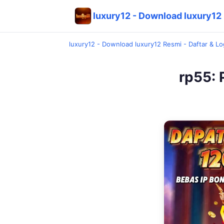
luxury12 - Download luxury12
luxury12 - Download luxury12 Resmi - Daftar & L
rp55: 