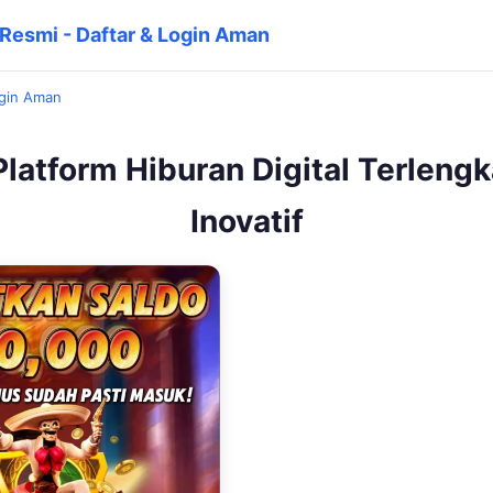
 Resmi - Daftar & Login Aman
ogin Aman
Platform Hiburan Digital Terleng
Inovatif