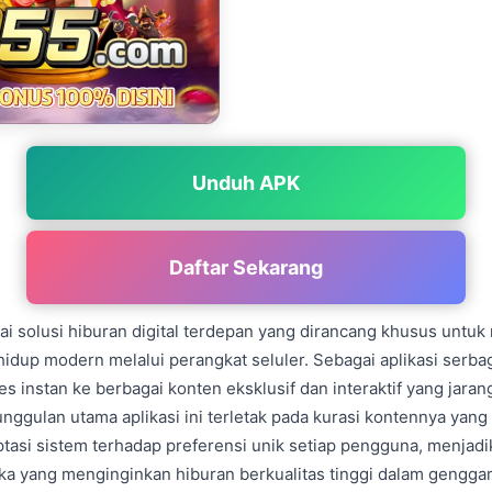
Unduh APK
Daftar Sekarang
ai solusi hiburan digital terdepan yang dirancang khusus untu
idup modern melalui perangkat seluler. Sebagai aplikasi serba
 instan ke berbagai konten eksklusif dan interaktif yang jaran
eunggulan utama aplikasi ini terletak pada kurasi kontennya yang
si sistem terhadap preferensi unik setiap pengguna, menjadi
ka yang menginginkan hiburan berkualitas tinggi dalam gengga